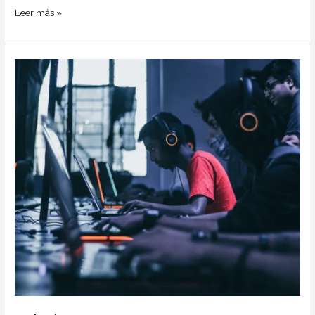
Leer más »
Tristique
Magna
Amet
Purus
Gravida
Quisblandit