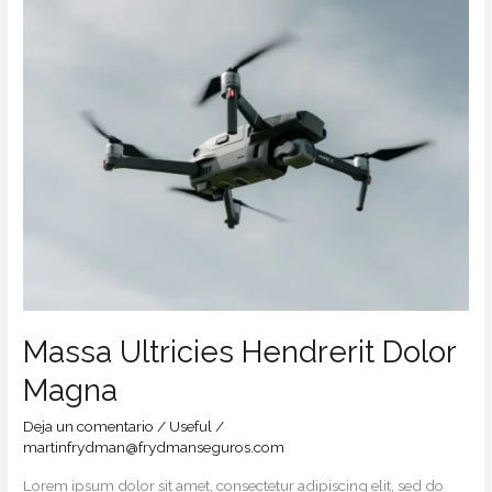
Hendrerit
Dolor
Magna
Massa Ultricies Hendrerit Dolor
Magna
Deja un comentario
/
Useful
/
martinfrydman@frydmanseguros.com
Lorem ipsum dolor sit amet, consectetur adipiscing elit, sed do