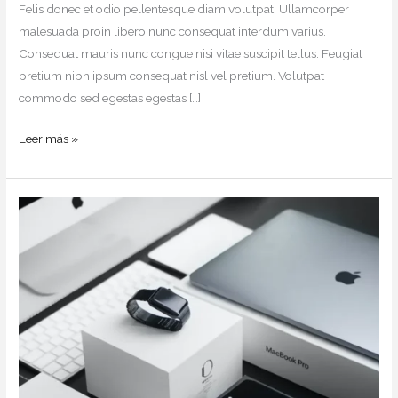
Felis donec et odio pellentesque diam volutpat. Ullamcorper
malesuada proin libero nunc consequat interdum varius.
Consequat mauris nunc congue nisi vitae suscipit tellus. Feugiat
pretium nibh ipsum consequat nisl vel pretium. Volutpat
commodo sed egestas egestas […]
Leer más »
Urnaneque
Viverra
Justo
Ultrices
Sapieneget