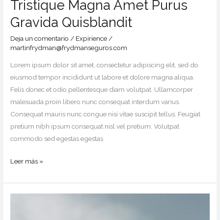
Tristique Magna Amet Purus
Gravida Quisblandit
Deja un comentario
/
Expirience
/
martinfrydman@frydmanseguros.com
Lorem ipsum dolor sit amet, consectetur adipiscing elit, sed do
eiusmod tempor incididunt ut labore et dolore magna aliqua.
Felis donec et odio pellentesque diam volutpat. Ullamcorper
malesuada proin libero nunc consequat interdum varius.
Consequat mauris nunc congue nisi vitae suscipit tellus. Feugiat
pretium nibh ipsum consequat nisl vel pretium. Volutpat
commodo sed egestas egestas
Leer más »
Massa
Ultricies