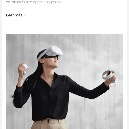
commodo sed egestas egestas
Leer más »
Fermentum
Faucibus
Ornare
Quam
Viverra