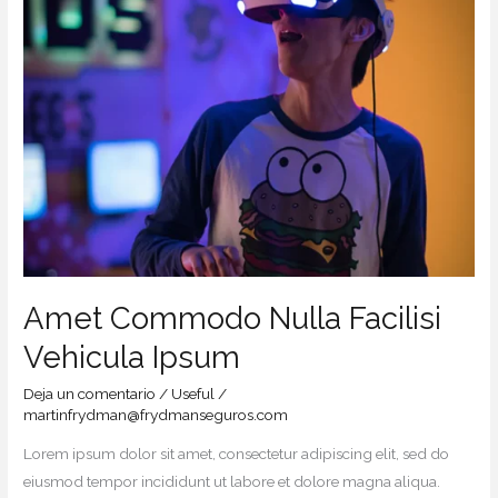
Vehicula
Ipsum
Amet Commodo Nulla Facilisi
Vehicula Ipsum
Deja un comentario
/
Useful
/
martinfrydman@frydmanseguros.com
Lorem ipsum dolor sit amet, consectetur adipiscing elit, sed do
eiusmod tempor incididunt ut labore et dolore magna aliqua.