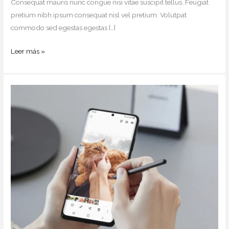
Consequat mauris nunc congue nisi vitae suscipit tellus. Feugiat
pretium nibh ipsum consequat nisl vel pretium. Volutpat
commodo sed egestas egestas […]
Leer más »
Consequat
Mauris
Nunc
Congue
Suscipit