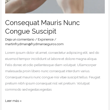
Consequat Mauris Nunc
Congue Suscipit
Deja un comentario
/
Expirience
/
martinfrydman@frydmanseguros.com
Lorem ipsum dolor sit amet, consectetur adipiscing elit, sed do
eiusmod tempor incididunt ut labore et dolore magna aliqua.
Felis donec et odio pellentesque diam volutpat. Ullamcorper
malesuada proin libero nunc consequat interdum varius.
Consequat mauris nunc congue nisi vitae suscipit tellus. Feugiat
pretium nibh ipsum consequat nisl vel pretium. Volutpat
commodo sed egestas egestas
Leer más »