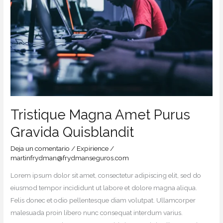
Tristique Magna Amet Purus
Gravida Quisblandit
Deja un comentario
/
Expirience
/
martinfrydman@frydmanseguros.com
Lorem ipsum dolor sit amet, consectetur adipiscing elit, sed do
eiusmod tempor incididunt ut labore et dolore magna aliqua.
Felis donec et odio pellentesque diam volutpat. Ullamcorper
malesuada proin libero nunc consequat interdum varius.